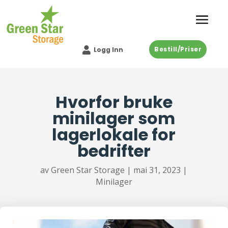
Bestill/Priser

Logg Inn
Hvorfor bruke
minilager som
lagerlokale for
bedrifter
av
Green Star Storage
|
mai 31, 2023
|
Minilager