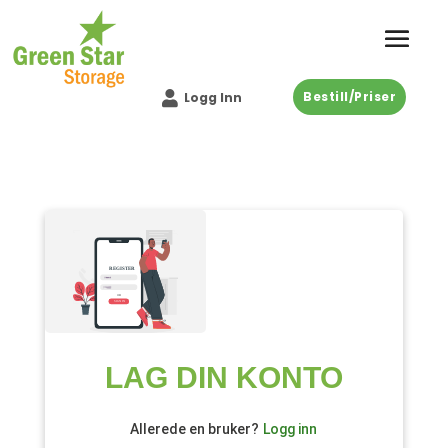
Bestill/Priser

Logg Inn
LAG DIN KONTO
Allerede en bruker?
Logg inn